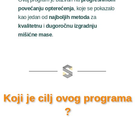
povećanju opterećenja
, koje se pokazalo
kao jedan od
najboljih metoda
za
kvalitetnu
i
dugoročnu izgradnju
mišićne mase
.
Koji je cilj ovog programa
?