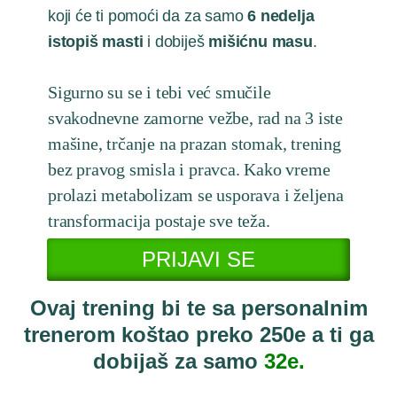
koji će ti pomoći da za samo
6 nedelja
istopiš masti
i dobiješ
mišićnu masu
.
Sigurno su se i tebi već smučile
svakodnevne zamorne vežbe, rad na 3 iste
mašine, trčanje na prazan stomak, trening
bez pravog smisla i pravca. Kako vreme
prolazi metabolizam se usporava i željena
transformacija postaje sve teža.
PRIJAVI SE
Ovaj trening bi te sa personalnim
trenerom koštao preko 250e a ti ga
dobijaš za samo
32e.