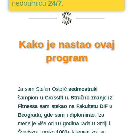
nedoumicu
24/7
.
Kako je nastao ovaj
program
Ja sam Stefan Ostojić
sedmostruki
šampion u Crossfit-u.
Stručno znanje iz
Fitnessa sam stekao na Fakultetu DIF u
Beogradu, gde sam i diplomirao
. Iza
mene je više od
10 godina
rada u Srbiji i
Švedskoj i preko
1000+
klijenata koji su