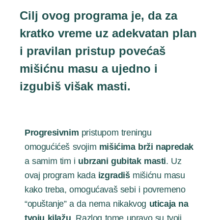
Cilj ovog programa je, da za
kratko vreme uz adekvatan plan
i pravilan pristup povećaš
mišićnu masu a ujedno i
izgubiš višak masti.
Progresivnim
pristupom treningu
omogućićeš svojim
mišićima brži napredak
a samim tim i
ubrzani gubitak masti
. Uz
ovaj program kada
izgradiš
mišićnu masu
kako treba, omogućavaš sebi i povremeno
“opuštanje” a da nema nikakvog
uticaja na
tvoju kilažu
. Razlog tome upravo su tvoji