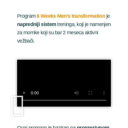
Program
6 Weeks Men’s transformation
je
napredniji sistem
treninga, koji je namenjen
za momke koji su bar 2 meseca aktivni
vežbači.
Ovaj program je baziran na
progresivnom