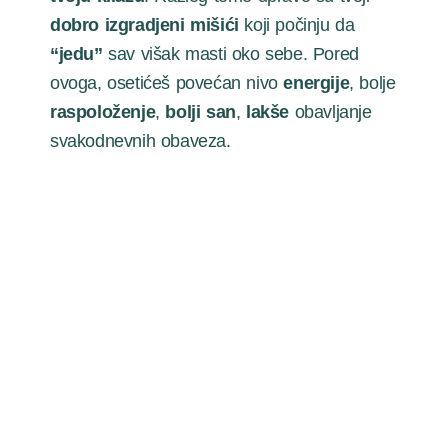
dobro izgradjeni mišići
koji počinju da
“jedu”
sav višak masti oko sebe. Pored
ovoga, osetićeš povećan nivo
energije
, bolje
raspoloženje
,
bolji san
,
lakše
obavljanje
svakodnevnih obaveza.
Uštedi sebi vreme i novac, tako
što ćeš već danas krenuti sa
programom, uz adekvatan
pristup i precizno isplanirani
trening dovesti svoje telo u top
formu.