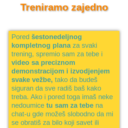
Treniramo zajedno
Pored
šestonedeljnog
kompletnog plana
za svaki
trening, spremio sam za tebe i
video sa preciznom
demonstracijom i izvodjenjem
svake vežbe,
tako da budeš
siguran da sve radiš baš kako
treba. Ako i pored toga imaš neke
nedoumice
tu sam za tebe
na
chat-u gde možeš slobodno da mi
se obratiš za bilo koji savet ili