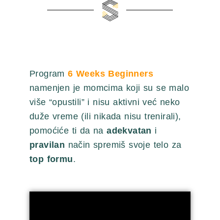
Program
6 Weeks Beginners
namenjen je momcima koji su se malo
više “opustili” i nisu aktivni već neko
duže vreme (ili nikada nisu trenirali),
pomoćiće ti da na
adekvatan
i
pravilan
način spremiš svoje telo za
top formu
.