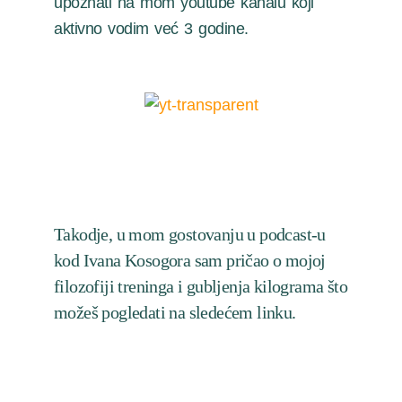
upoznati na mom youtube kanalu koji
aktivno vodim već 3 godine.
Takodje, u mom gostovanju u podcast-u
kod Ivana Kosogora sam pričao o mojoj
filozofiji treninga i gubljenja kilograma što
možeš pogledati na sledećem linku.