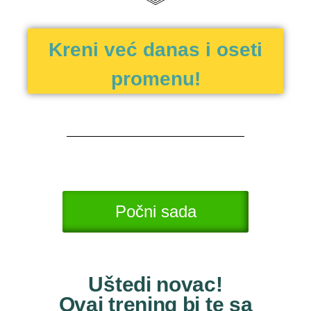
Kreni već danas i oseti
promenu!
Počni sada
Uštedi novac!
Ovaj trening bi te sa