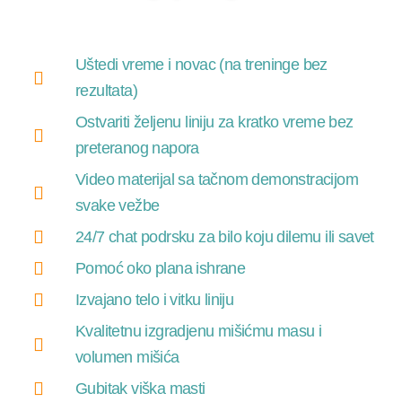
Uštedi vreme i novac (na treninge bez
rezultata)
Ostvariti željenu liniju za kratko vreme bez
preteranog napora
Video materijal sa tačnom demonstracijom
svake vežbe
24/7 chat podrsku za bilo koju dilemu ili savet
Pomoć oko plana ishrane
Izvajano telo i vitku liniju
Kvalitetnu izgradjenu mišićmu masu i
volumen mišića
Gubitak viška masti