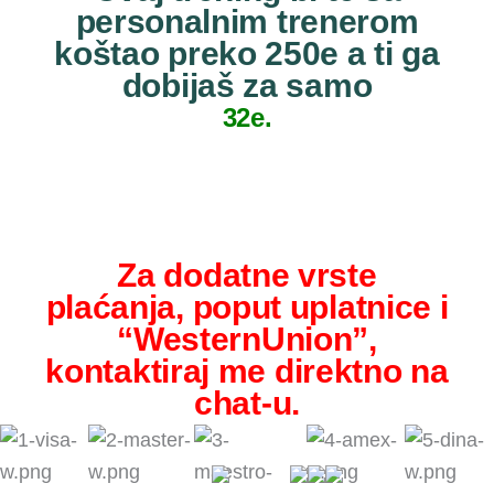
personalnim trenerom
koštao preko 250e a ti ga
dobijaš za samo
32e.
Za dodatne vrste
plaćanja, poput uplatnice i
“WesternUnion”,
kontaktiraj me direktno na
chat-u.