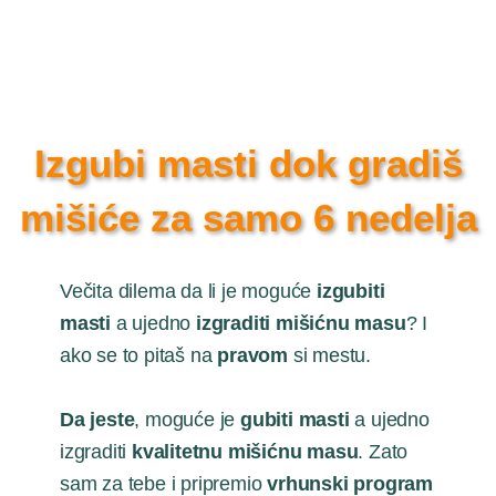
Izgubi masti dok gradiš
mišiće za samo 6 nedelja
Večita dilema da li je moguće
izgubiti
masti
a ujedno
izgraditi mišićnu masu
? I
ako se to pitaš na
pravom
si mestu.
Da jeste
, moguće je
gubiti masti
a ujedno
izgraditi
kvalitetnu mišićnu masu
. Zato
sam za tebe i pripremio
vrhunski program