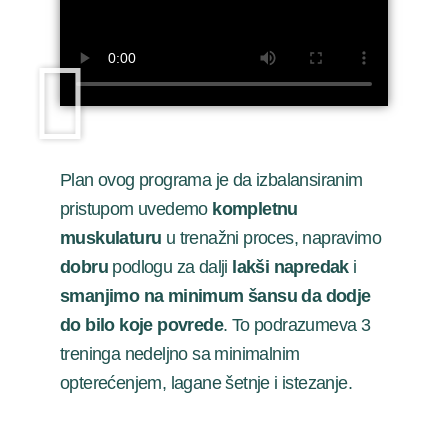
Plan ovog programa je da izbalansiranim
pristupom uvedemo
kompletnu
muskulaturu
u trenažni proces, napravimo
dobru
podlogu za dalji
lakši napredak
i
smanjimo na minimum šansu da dodje
do bilo koje povrede
. To podrazumeva 3
treninga nedeljno sa minimalnim
opterećenjem, lagane šetnje i istezanje.