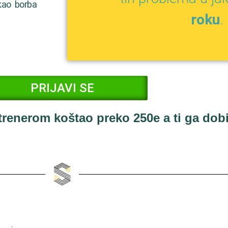
kao borba
roku
.
PRIJAVI SE
 trenerom koštao preko 250e a ti ga do