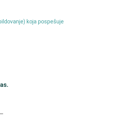
bildovanje) koja pospešuje
as.