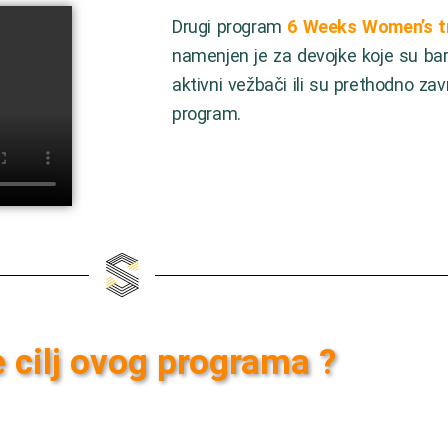
Drugi program
6 Weeks Women’s t
namenjen je za devojke koje su b
aktivni vežbači ili su prethodno zav
program.
e cilj ovog programa ?