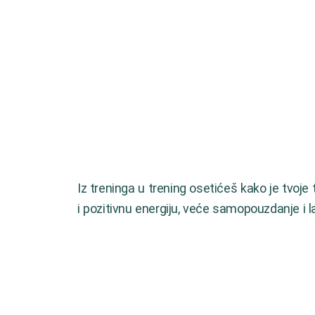
Iz treninga u trening osetićeš kako je tvoje t
i pozitivnu energiju, veće samopouzdanje i 
Uštedi sebi vreme i novac tako
što ćeš već danas krenuti sa