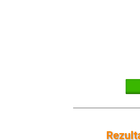
programom, uz adekvatan
pristup i precizno isplanirani
trening dovesti svoje telo do
izgleda koji si oduvek želela.
Rezult