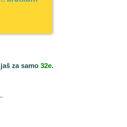
bijaš za samo
32e.