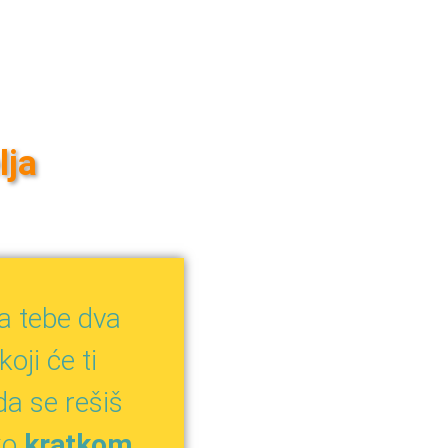
lja
a tebe dva
oji će ti
a se rešiš
ko
kratkom