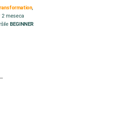
ransformation
,
ar 2 meseca
ršile
BEGINNER