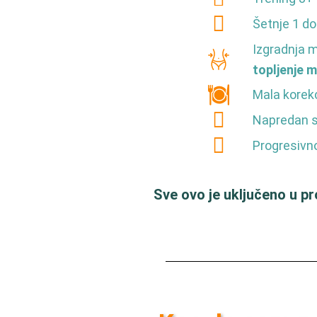
Šetnje 1 do
Izgradnja m
topljenje m
Mala korekc
Napredan s
Progresivn
Sve ovo je uključeno u p