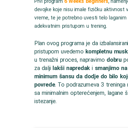
Prvi program
6 Weeks Beginners
, namenj
devojke koje nisu imale fizičku aktivnost
vreme, te je potrebno uvesti telo laganim 
adekvatnim pristupom u trening.
Plan ovog programa je da izbalansiran
pristupom uvedemo
kompletnu musk
u trenažni proces, napravimo
dobru
po
za dalji
lakši napredak
i
smanjimo na
minimum šansu da dodje do bilo koj
povrede
. To podrazumeva 3 treninga 
sa minimalnim opterećenjem, lagane še
istezanje.