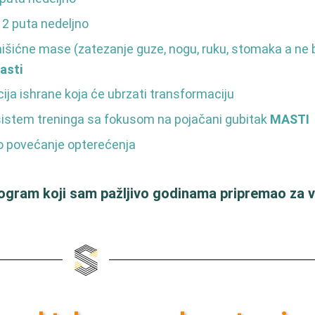
 2 puta nedeljno
išićne mase (zatezanje guze, nogu, ruku, stomaka a ne 
asti
ija ishrane koja će ubrzati transformaciju
istem treninga sa fokusom na pojačani gubitak
MASTI
o povećanje opterećenja
rogram koji sam pažljivo godinama pripremao za v