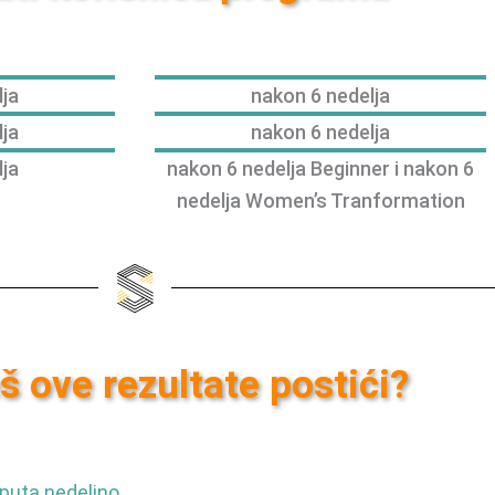
lja
nakon 6 nedelja
lja
nakon 6 nedelja
lja
nakon 6 nedelja Beginner i nakon 6
nedelja Women’s Tranformation
š ove rezultate postići?
puta nedeljno