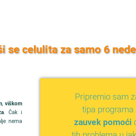
eši se celulita za samo 6 nede
Pripremio sam z
m
,
viškom
tipa programa k
za
. Čak i
zauvek pomoći
d
alje nema
tih problema u ja