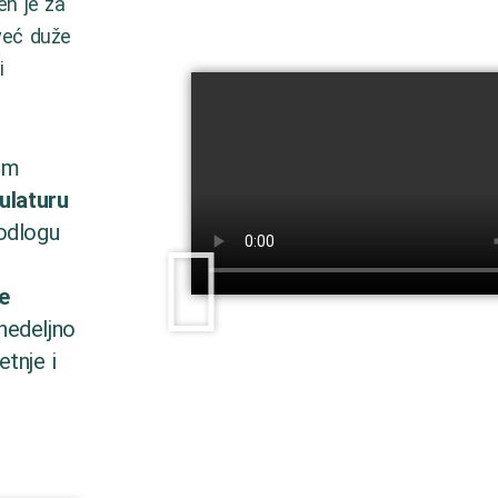
en je za
 već duže
i
im
ulaturu
dlogu
e
nedeljno
tnje i