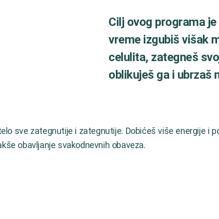
Cilj ovog programa je
vreme izgubiš višak m
celulita, zategneš svo
oblikuješ ga i ubrzaš
elo sve zategnutije i zategnutije. Dobićeš više energije i po
lakše obavljanje svakodnevnih obaveza.