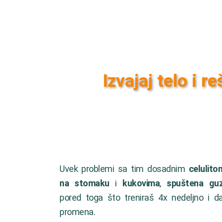
Izvajaj telo i r
Uvek problemi sa tim dosadnim
celulito
na stomaku
i
kukovima
,
spuštena gu
pored toga što treniraš 4x nedeljno i d
promena.