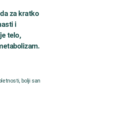
 da za kratko
asti i
je telo,
 metabolizam.
letnosti, bolji san