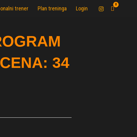
onalni trener
Plan treninga
Login
PROGRAM
CENA: 34