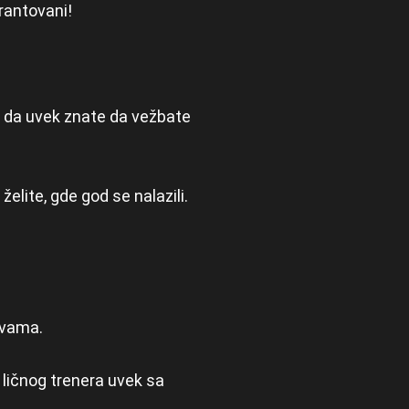
rantovani!
o da uvek znate da vežbate
lite, gde god se nalazili.
 vama.
 ličnog trenera uvek sa