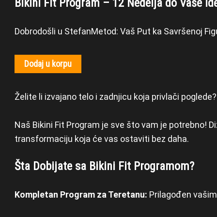
Bikini Fit Program – 12 Nedelja do Vaše Id
Dobrodošli u StefanMetod: Vaš Put ka Savršenoj Figu
Dodaj u korpu
Želite li izvajano telo i zadnjicu koja privlači poglede?
Naš Bikini Fit Program je sve što vam je potrebno! Di
transformaciju koja će vas ostaviti bez daha.
Šta Dobijate sa Bikini Fit Programom?
Kompletan Program za Teretanu:
Prilagođen vašim 