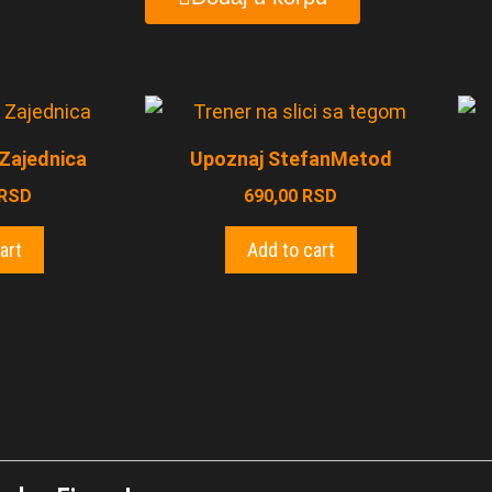
Zajednica
Upoznaj StefanMetod
RSD
690,00
RSD
art
Add to cart