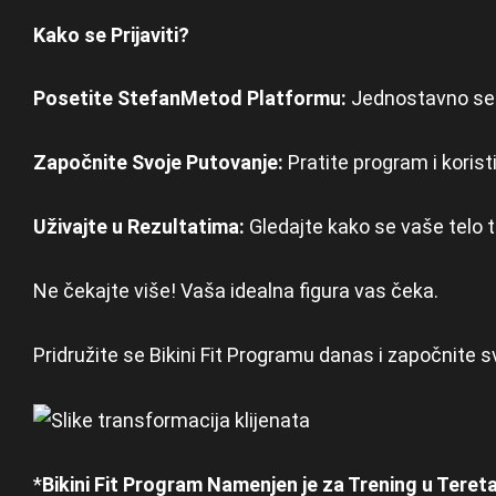
Kako se Prijaviti?
Posetite StefanMetod Platformu:
Jednostavno se pr
Započnite Svoje Putovanje:
Pratite program i korist
Uživajte u Rezultatima:
Gledajte kako se vaše telo t
Ne čekajte više! Vaša idealna figura vas čeka.
Pridružite se Bikini Fit Programu danas i započnite 
*
Bikini Fit Program Namenjen je za Trening u Tereta