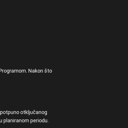
er Programom. Nakon što
 potpuno otključanog
 u planiranom periodu.