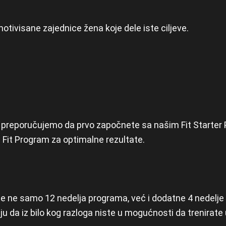
tivisane zajednice žena koje dele iste ciljeve.
ca, preporučujemo da prvo započnete sa našim Fit Start
i Fit Program za optimalne rezultate.
e ne samo 12 nedelja programa, već i dodatne 4 nedelje
 da iz bilo kog razloga niste u mogućnosti da trenirate