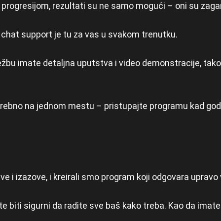
i progresijom, rezultati su ne samo mogući – oni su zaga
 chat support je tu za vas u svakom trenutku.
žbu imate detaljna uputstva i video demonstracije, tak
rebno na jednom mestu – pristupajte programu kad god že
 i izazove, i kreirali smo program koji odgovara upravo
biti sigurni da radite sve baš kako treba. Kao da imate