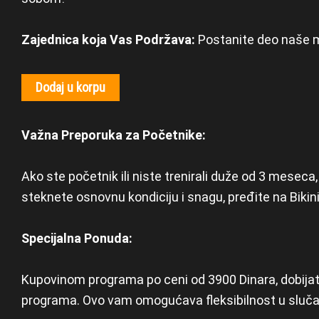
Zajednica koja Vas Podržava:
Postanite deo naše mo
Dodaj u korpu
Važna Preporuka za Početnike:
Ako ste početnik ili niste trenirali duže od 3 mese
steknete osnovnu kondiciju i snagu, pređite na Bikin
Specijalna Ponuda:
Kupovinom programa po ceni od 3900 Dinara, dobijat
programa. Ovo vam omogućava fleksibilnost u slučaju