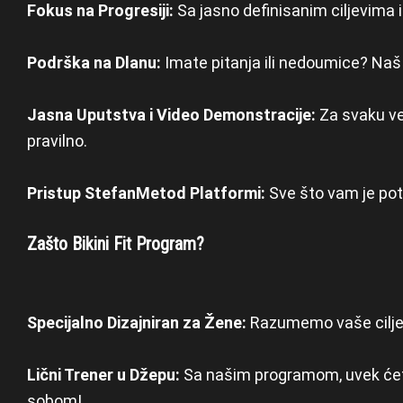
Fokus na Progresiji:
Sa jasno definisanim ciljevima 
Podrška na Dlanu:
Imate pitanja ili nedoumice? Naš
Jasna Uputstva i Video Demonstracije:
Za svaku ve
pravilno.
Pristup StefanMetod Platformi:
Sve što vam je pot
Zašto Bikini Fit Program?
Specijalno Dizajniran za Žene:
Razumemo vaše ciljeve
Lični Trener u Džepu:
Sa našim programom, uvek ćete 
sobom!