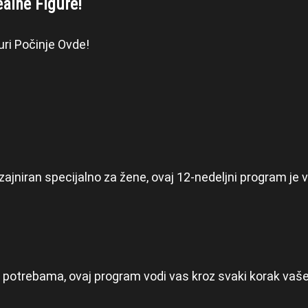
ealne Figure!
ri Počinje Ovde!
zajniran specijalno za žene, ovaj 12-nedeljni program je 
potrebama, ovaj program vodi vas kroz svaki korak vaše